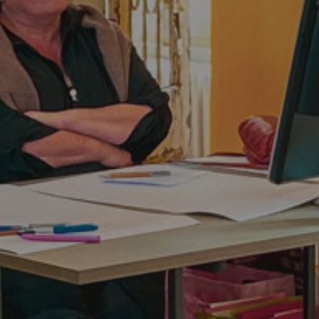
Espace
de coWORKing
À BÉDÉE